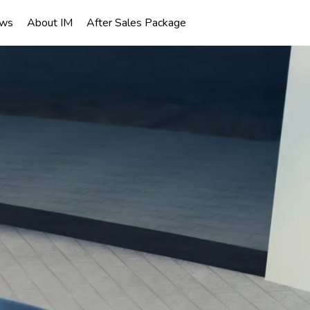
ws
About IM
After Sales Package