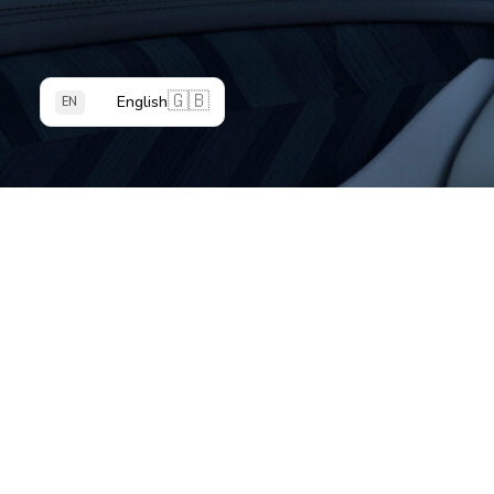
🇬🇧
English
EN
اتصل بنا
info.im@smartmobilityint.com
800 IMUAE (46823)