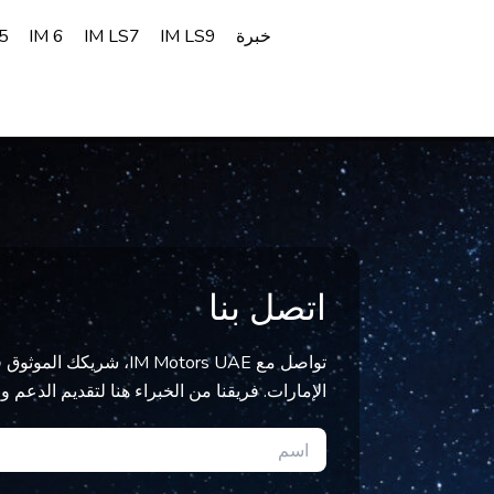
Ski
خبرة
IM LS9
IM LS7
IM 6
5
t
conten
اتصل بنا
تواصل مع IM Motors UAE، 
الإمارات. فريقنا من الخبراء هنا لتقديم الدعم و