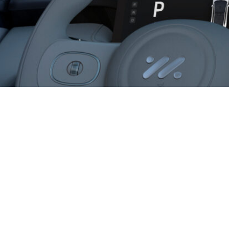
نماذج
روابط
IM LS9
بيت
IM LS7
اتصل بنا